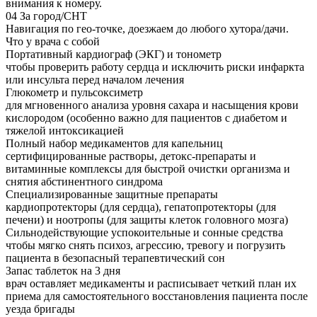
внимания к номеру.
04
За город/СНТ
Навигация по гео-точке, доезжаем до любого хутора/дачи.
Что у врача с собой
Портативный кардиограф (ЭКГ) и тонометр
чтобы проверить работу сердца и исключить риски инфаркта
или инсульта перед началом лечения
Глюкометр и пульсоксиметр
для мгновенного анализа уровня сахара и насыщения крови
кислородом (особенно важно для пациентов с диабетом и
тяжелой интоксикацией
Полный набор медикаментов для капельниц
сертифицированные растворы, детокс-препараты и
витаминные комплексы для быстрой очистки организма и
снятия абстинентного синдрома
Специализированные защитные препараты
кардиопротекторы (для сердца), гепатопротекторы (для
печени) и ноотропы (для защиты клеток головного мозга)
Сильнодействующие успокоительные и сонные средства
чтобы мягко снять психоз, агрессию, тревогу и погрузить
пациента в безопасный терапевтический сон
Запас таблеток на 3 дня
врач оставляет медикаменты и расписывает четкий план их
приема для самостоятельного восстановления пациента после
уезда бригады