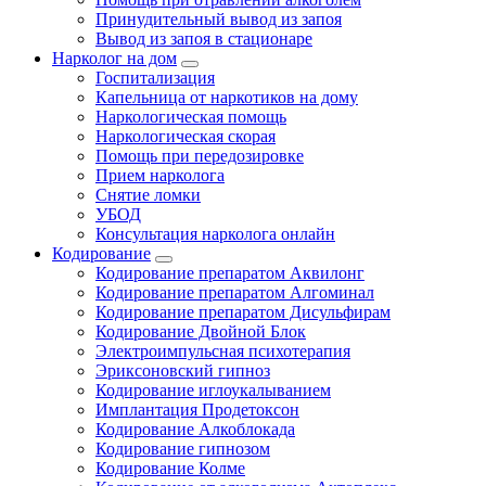
Принудительный вывод из запоя
Вывод из запоя в стационаре
Нарколог на дом
Госпитализация
Капельница от наркотиков на дому
Наркологическая помощь
Наркологическая скорая
Помощь при передозировке
Прием нарколога
Снятие ломки
УБОД
Консультация нарколога онлайн
Кодирование
Кодирование препаратом Аквилонг
Кодирование препаратом Алгоминал
Кодирование препаратом Дисульфирам
Кодирование Двойной Блок
Электроимпульсная психотерапия
Эриксоновский гипноз
Кодирование иглоукалыванием
Имплантация Продетоксон
Кодирование Алкоблокада
Кодирование гипнозом
Кодирование Колме