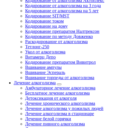
Кодирование от алкоголизма Актоплекс
Кодирование от алкоголизма на 3 года
Кодирование от алкоголизма на 5 лет
Кодирование SIT|MST
Кодирование током
Кодирование на дому
Кодирование препаратом Налтрексон
Кодирование по методу Довженко
Раскодирование от алкоголизма
Тетлонг-250
Укол от алкоголизма
Витамерц Депо
Кодирование препаратом Вивитрол
Вшивание ампулы
Вшивание Эспераль
Вшивание торпеды от алкоголизма
Лечение алкоголизма
Амбулаторное лечение алкоголизма
Бесплатное лечение алкоголизма
Детоксикация от алкоголя
Лечение хронического алкоголизма
Лечение алкоголизма у пожилых людей
Лечение алкоголизма в стационаре
Лечение белой горячки
Лечение пивного алкоголизма