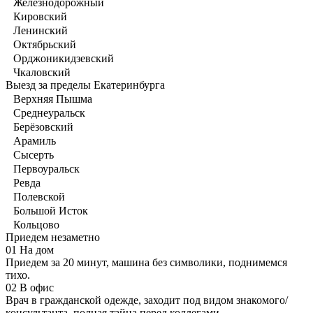
Железнодорожный
Кировский
Ленинский
Октябрьский
Орджоникидзевский
Чкаловский
Выезд за пределы Екатеринбурга
Верхняя Пышма
Среднеуральск
Берёзовский
Арамиль
Сысерть
Первоуральск
Ревда
Полевской
Большой Исток
Кольцово
Приедем незаметно
01
На дом
Приедем за 20 минут, машина без символики, поднимемся
тихо.
02
В офис
Врач в гражданской одежде, заходит под видом знакомого/
консультанта, полная тайна перед коллегами.