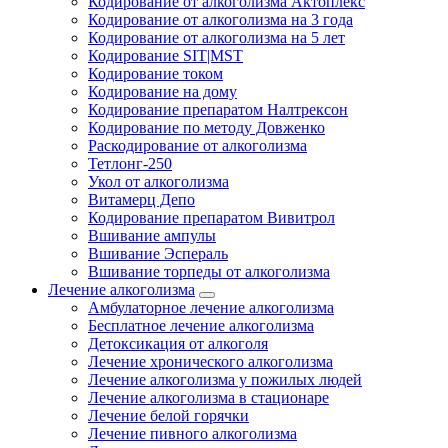
Кодирование от алкоголизма Актоплекс
Кодирование от алкоголизма на 3 года
Кодирование от алкоголизма на 5 лет
Кодирование SIT|MST
Кодирование током
Кодирование на дому
Кодирование препаратом Налтрексон
Кодирование по методу Довженко
Раскодирование от алкоголизма
Тетлонг-250
Укол от алкоголизма
Витамерц Депо
Кодирование препаратом Вивитрол
Вшивание ампулы
Вшивание Эспераль
Вшивание торпеды от алкоголизма
Лечение алкоголизма
Амбулаторное лечение алкоголизма
Бесплатное лечение алкоголизма
Детоксикация от алкоголя
Лечение хронического алкоголизма
Лечение алкоголизма у пожилых людей
Лечение алкоголизма в стационаре
Лечение белой горячки
Лечение пивного алкоголизма