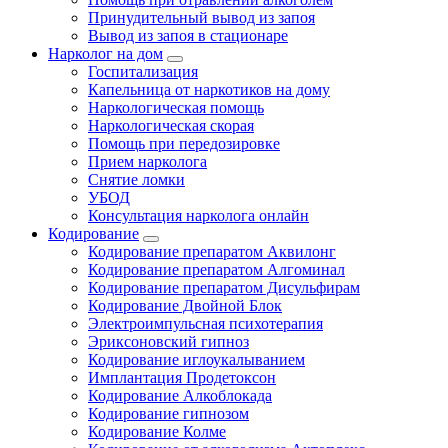
Принудительный вывод из запоя
Вывод из запоя в стационаре
Нарколог на дом
Госпитализация
Капельница от наркотиков на дому
Наркологическая помощь
Наркологическая скорая
Помощь при передозировке
Прием нарколога
Снятие ломки
УБОД
Консультация нарколога онлайн
Кодирование
Кодирование препаратом Аквилонг
Кодирование препаратом Алгоминал
Кодирование препаратом Дисульфирам
Кодирование Двойной Блок
Электроимпульсная психотерапия
Эриксоновский гипноз
Кодирование иглоукалыванием
Имплантация Продетоксон
Кодирование Алкоблокада
Кодирование гипнозом
Кодирование Колме